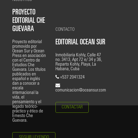
PROYECTO
EDITORIAL CHE
GUEVARA
CONTACTO
EDITORIAL OCEAN SUR
Proyecto editorial
promovido por
Ocean Sur y Ocean
Inmobiliaria Kohly, Calle 47
Press en asociación
no. 3413, Apt 72 e/ 34 y 36,
con el Centro de
Reparto Kohly, Playa, La
Estudios Che
Habana, Cuba
Guevara. Los títulos
publicados en
+537 2041324
español e inglés
dan a conocer a
escala
comunicacion@oceansur.com
internacional la
vida, el
pensamiento y el
legado teórico-
CONTACTAR
práctico y ético de
Ernesto Che
Guevara.
SEGUIR LEYENDO